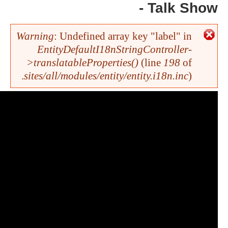
- Talk Show
Error message
Warning
: Undefined array key "label" in
EntityDefaultI18nStringController-
>translatableProperties()
(line
198
of
sites/all/modules/entity/entity.i18n.inc
).