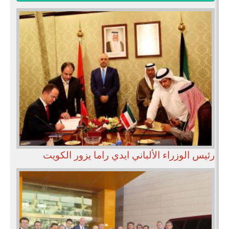
رئيس الوزراء الألباني ايدي راما يزور الكويت