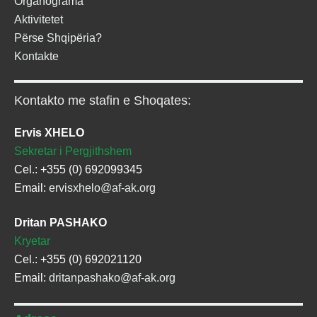
Organograma
Aktivitetet
Përse Shqipëria?
Kontakte
Kontakto me stafin e Shoqates:
Ervis XHELO
Sekretar i Pergjithshem
Cel.: +355 (0) 692099345
Email:
ervisxhelo@af-ak.org
Dritan PASHAKO
Kryetar
Cel.: +355 (0) 692021120
Email:
dritanpashako@af-ak.org