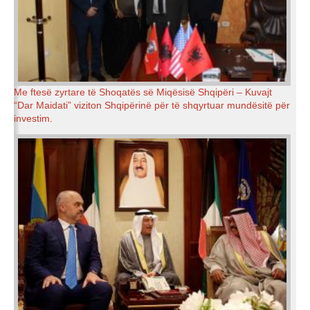
Me ftesë zyrtare të Shoqatës së Miqësisë Shqipëri – Kuvajt
“Dar Maidati” viziton Shqipërinë për të shqyrtuar mundësitë për
investim.