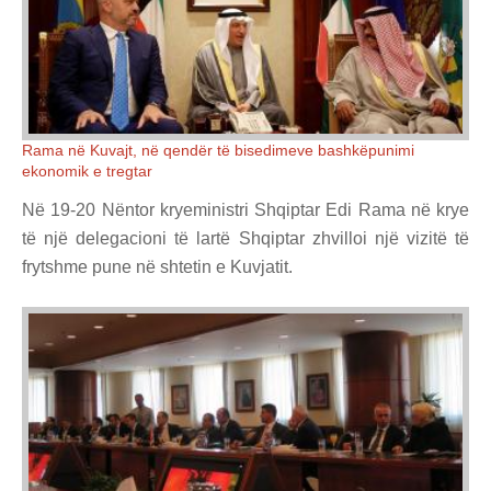
Rama në Kuvajt, në qendër të bisedimeve bashkëpunimi
ekonomik e tregtar
Në 19-20 Nëntor kryeministri Shqiptar Edi Rama në krye
të një delegacioni të lartë Shqiptar zhvilloi një vizitë të
frytshme pune në shtetin e Kuvjatit.