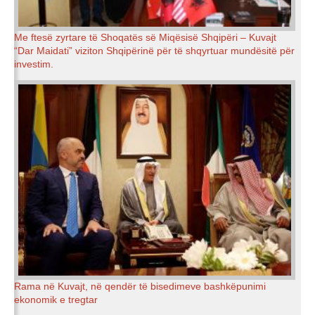
Me ftesë zyrtare të Shoqatës së Miqësisë Shqipëri – Kuvajt
“Dar Maidati” viziton Shqipërinë për të shqyrtuar mundësitë për
investim.
Rama në Kuvajt, në qendër të bisedimeve bashkëpunimi
ekonomik e tregtar