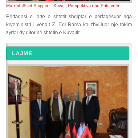
Marrëdhëniet Shqiperi - Kuvajt, Perspektiva dhe Pritshmëri
Përfaqesi e lartë e shtetit shqiptar e përfaqësuar nga
kryeministri i vendit Z. Edi Rama ka zhvilluar një takim
zyrtar dy ditor në shtetin e Kuvajtit.
LAJME