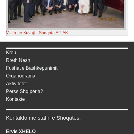
Vizita ne Kuvajt - Shoqata AF-AK
Kreu
Rreth Nesh
Fushat e Bashkepunimit
Organograma
Aktivitetet
Përse Shqipëria?
Kontakte
Kontakto me stafin e Shoqates:
Ervis XHELO