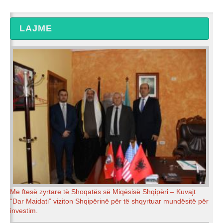
LAJME
Me ftesë zyrtare të Shoqatës së Miqësisë Shqipëri – Kuvajt
“Dar Maidati” viziton Shqipërinë për të shqyrtuar mundësitë për
investim.